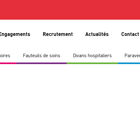
Engagements
Recrutement
Actualités
Contact
oires
Fauteuils de soins
Divans hospitaliers
Paraven
SAV
Notre service après-vent